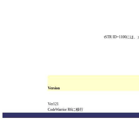
tSTR ID=1100
Version
Ver121
CodeWarrior R6に移行