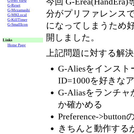
今回 G-Erea(Han
G-Pref View
G-Reset
G-Mezamashi
分がプリファレンス
G-MKLocal
G-KillTimer
になってしまうため
G-SmallIcon
開しました。
Links
Home Page
上記問題に対する解決
G-Aliesをインストー
ID=1000を好き
G-Aliasをラ
か確かめる
Preference->but
きちんと動作する