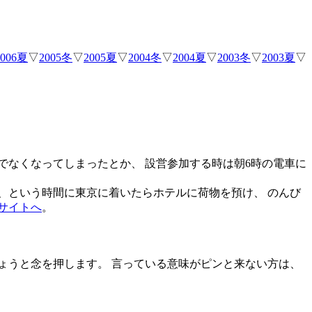
2006夏
▽
2005冬
▽
2005夏
▽
2004冬
▽
2004夏
▽
2003冬
▽
2003夏
▽
でなくなってしまったとか、 設営参加する時は朝6時の電車に
、という時間に東京に着いたらホテルに荷物を預け、 のんび
サイトへ
。
ょうと念を押します。 言っている意味がピンと来ない方は、