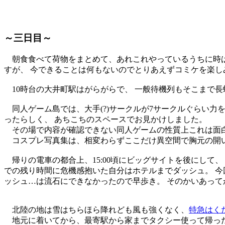
～三日目～
朝食食べて荷物をまとめて、あれこれやっているうちに時は
すが、 今できることは何もないのでとりあえずコミケを楽し
10時台の大井町駅はがらがらで、 一般待機列もそこまで長
同人ゲーム島では、大手(?)サークルが7サークルぐらい力
ったらしく、 あちこちのスペースでお見かけしました。
その場で内容が確認できない同人ゲームの性質上これは面白
コスプレ写真集は、相変わらずここだけ異空間で胸元の開い
帰りの電車の都合上、15:00頃にビッグサイトを後にして
での残り時間に危機感抱いた自分はホテルまでダッシュ。 今
ッシュ…は流石にできなかったので早歩き。 そのかいあっ
北陸の地は雪はちらほら降れども風も強くなく、
特急はく
地元に着いてから、最寄駅から家までタクシー使って帰った