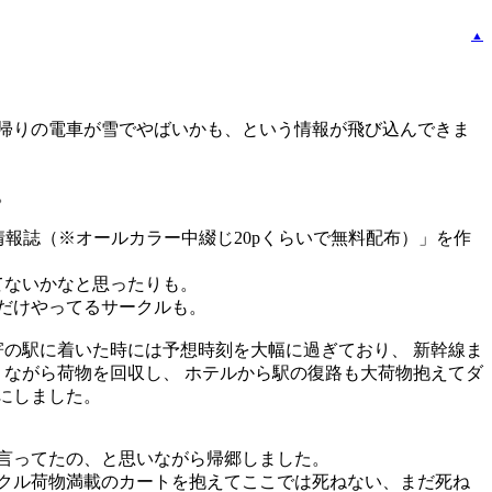
▲
帰りの電車が雪でやばいかも、という情報が飛び込んできま
。
情報誌（※オールカラー中綴じ20pくらいで無料配布）」を作
てないかなと思ったりも。
だけやってるサークルも。
寄の駅に着いた時には予想時刻を大幅に過ぎており、 新幹線ま
りながら荷物を回収し、 ホテルから駅の復路も大荷物抱えてダ
にしました。
か言ってたの、と思いながら帰郷しました。
クル荷物満載のカートを抱えてここでは死ねない、まだ死ね