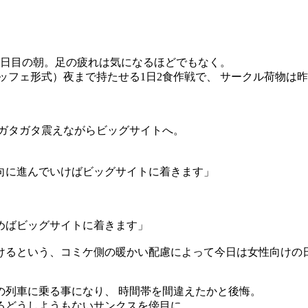
日目の朝。足の疲れは気になるほどでもなく。
フェ形式）夜まで持たせる1日2食作戦で、 サークル荷物は
ガタガタ震えながらビッグサイトへ。
向に進んでいけばビッグサイトに着きます」
、
めばビッグサイトに着きます」
けるという、コミケ側の暖かい配慮によって今日は女性向けの
の列車に乗る事になり、 時間帯を間違えたかと後悔。
るどうしようもないサンクスを傍目に、