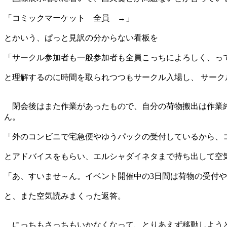
「コミックマーケット 全員 →」
とかいう、ぱっと見訳の分からない看板を
「サークル参加者も一般参加者も全員こっちによろしく、っ
と理解するのに時間を取られつつもサークル入場し、 サーク
閉会後はまた作業があったもので、自分の荷物搬出は作業終わ
ん。
「外のコンビニで宅急便やゆうパックの受付しているから、
とアドバイスをもらい、エルシャダイネタまで持ち出して空
「あ、すいませ～ん。イベント開催中の3日間は荷物の受付
と、また空気読みまくった返答。
にっちもさっちもいかなくなって、とりあえず移動しようと