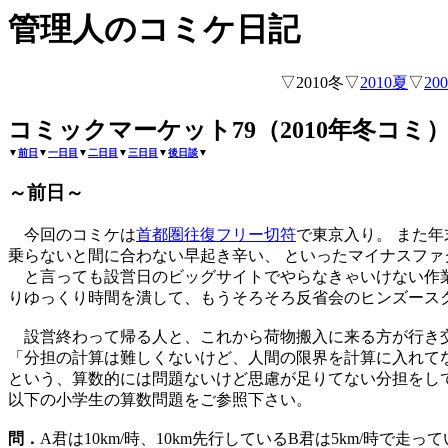
管理人のコミケ日記
▽2010冬▽
2010夏
▽
20
コミックマーケット79（2010年冬コミ
▼
前日
▼
一日目
▼
二日目
▼
三日目
▼
後日談
▼
～前日～
今回のコミケは
首都圏往復フリー切符
で東京入り。 また
乗らないと間に合わない早起き辛い、 といったマイナスファ
と言っても設営日のビッグサイトでやらなきゃいけない作業
りゆっくり時間を潰して、もうそろそろ反省会のヒンズース
設営終わって帰る人と、これから荷物搬入に来る方が行き
「分担の計算は難しくないけど、人間の限界を計算に入れて
という、算数的には問題ないけど思慮が足りてない分担をして
以下の小学生の算数問題をご参照下さい。
問．
A君は10km/時、10km先行しているB君は5km/時で