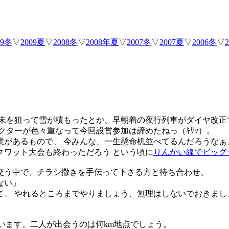
09冬
▽
2009夏
▽
2008冬
▽
2008年夏
▽
2007冬
▽
2007夏
▽
2006冬
▽
）
年末を狙って雪が積もったとか、早朝着の夜行列車がダイヤ改正
クターが色々重なって今回設営参加は諦めたねっ（ｷﾘｯ）。
があるもので、 今みんな、一生懸命机並べてるんだろうなぁ
クワット大会も終わっただろう という頃に
りんかい線でビッグ
交う中で、チラシ撒きを手伝って下さる方と待ち合わせ、
ない」
、 やれるところまでやりましょう、無理はしないでおきまし
走っています。二人が出会うのは何km地点でしょう。