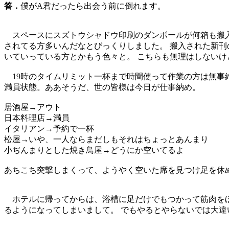
答．
僕がA君だったら出会う前に倒れます。
スペースにスズトウシャドウ印刷のダンボールが何箱も搬入
されてる方多いんだなとびっくりしました。 搬入された新刊
いていっている方とかもう色々と。 こちらも無理はしないけ
19時のタイムリミット一杯まで時間使って作業の方は無事
満員状態。ああそうだ、世の皆様は今日が仕事納め。
居酒屋→アウト
日本料理店→満員
イタリアン→予約で一杯
松屋→いや、一人ならまだしもそれはちょっとあんまり
小ぢんまりとした焼き鳥屋→どうにか空いてるよ
あちこち突撃しまくって、ようやく空いた席を見つけ足を休
ホテルに帰ってからは、浴槽に足だけでもつかって筋肉をほ
るようになってしまいまして。 でもやるとやらないでは大違