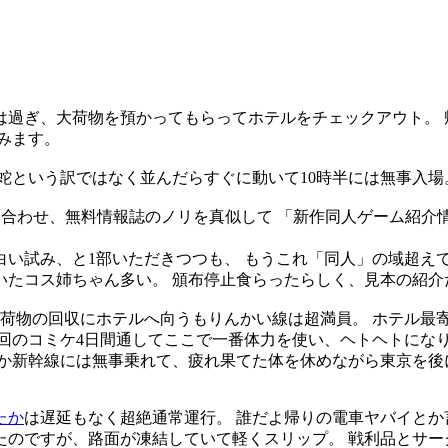
過ぎ、大荷物を預かってもらってホテルをチェックアウト。 
みます。
蛇という訳ではなく並んだらすぐに動いて10時半には無事入場
を合わせ、無料情報誌のノリを真似して 「新作同人ゲーム紹介
い試み、と1部いただきつつも、 もうこれ「同人」の域超え
たコス姉ちゃん多い。 頒布停止食らったらしく、見本の紹介
、 荷物の回収にホテルへ向うもりんかい線は超満員。 ホテル最
回のコミケ4日間通してここで一番体力を使い、ヘトヘトにな
てか新幹線には無事乗れて、疲れ果てた体を休めながら東京を後
たか
は遅延もなく超絶通常運行。 誰だよ帰りの電車ヤバイと
のですが、路面が凍結していて軽くスリップ。 戦利品とサー