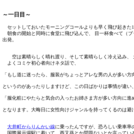
～一日目～
セットしておいたモーニングコールよりも早く飛び起きた1
朝食の開始と同時に食堂に飛び込んで、 目一杯食べて（ブッ
出発。
空は素晴らしく晴れ渡り、そして素晴らしく冷え込み、 
よくコミケ初心者向けネタ話で、
「もし道に迷ったら、服装がちょっとアレな男の人が多い方
というのがあったりしますけど、この日ばかりは事情が違い
「服化粧にやたらと気合の入ったお姉さま方が多い方向に進
となります。大晦日に女性向けジャンルを持ってくるのは避
大井町からりんかい線
に乗ったんですが、恐ろしい乗車率
国際展示場駅に着いて、西又葵とか問題ないとか言ってい