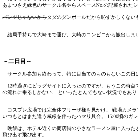
あまつさえ緑色のサークル名やらスペースNo.の記載された
パンツじゃないから
タダのダンボールだから恥ずかしくない
結局手持ちで大崎まで運び、大崎のコンビニから搬出しまし
～二日目～
サークル参加も終わって、特に目当てのものもないこの日は
12時過ぎにビッグサイトに入ったのですが、もうこの時点で
の流れに乗るしかない、 といったとんでもない状況でもあり
コスプレ広場では完全体フリーザ様を見かけ、 戦場カメラ
いつもとはまた違う威厳を伴ったハマり具合。 15:00頃の
晩飯は、ホテル近くの商店街の小さなラーメン屋に入ったと
飛び出す飛び出す。