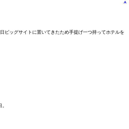
▲
昨日ビッグサイトに置いてきたため手提げ一つ持ってホテルを
日。