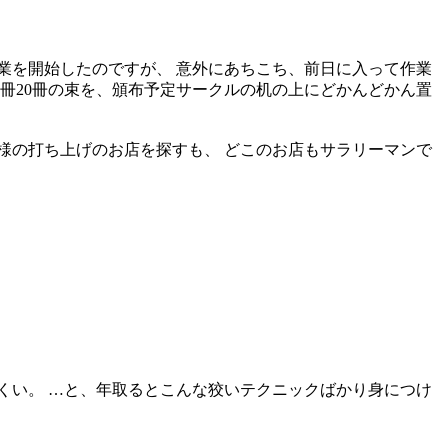
業を開始したのですが、 意外にあちこち、前日に入って作業
0冊20冊の束を、頒布予定サークルの机の上にどかんどかん置
様の打ち上げのお店を探すも、 どこのお店もサラリーマンで
くい。 …と、年取るとこんな狡いテクニックばかり身につけ