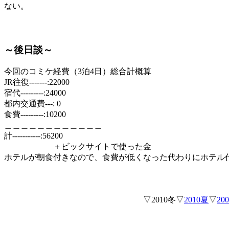
ない。
～後日談～
今回のコミケ経費（3泊4日）総合計概算
JR往復-------:22000
宿代---------:24000
都内交通費---: 0
食費---------:10200
＿＿＿＿＿＿＿＿＿＿＿＿
計-----------:56200
＋ビックサイトで使った金
ホテルが朝食付きなので、食費が低くなった代わりにホテル
▽2010冬▽
2010夏
▽
20